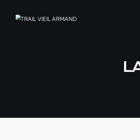
L
22€