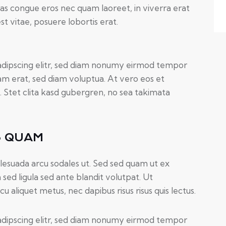
as congue eros nec quam laoreet, in viverra erat
t vitae, posuere lobortis erat.
adipscing elitr, sed diam nonumy eirmod tempor
am erat, sed diam voluptua. At vero eos et
 Stet clita kasd gubergren, no sea takimata
S QUAM
lesuada arcu sodales ut. Sed sed quam ut ex
d ligula sed ante blandit volutpat. Ut
u aliquet metus, nec dapibus risus risus quis lectus.
adipscing elitr, sed diam nonumy eirmod tempor